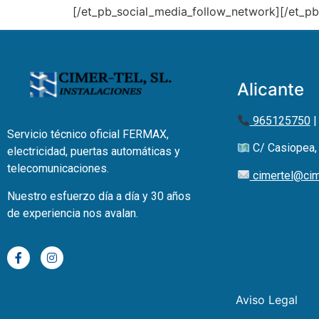
[/et_pb_social_media_follow_network][/et_pb
Alicante
965125750
Servicio técnico oficial FERMAX,
C/ Casiopea, 
electricidad, puertas automáticas y
telecomunicaciones.
cimertel@cim
Nuestro esfuerzo día a día y 30 años
de experiencia nos avalan.
Aviso Legal