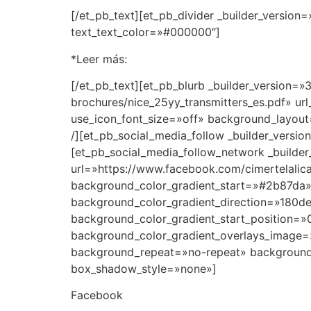
[/et_pb_text][et_pb_divider _builder_version
text_text_color=»#000000″]
*Leer más:
[/et_pb_text][et_pb_blurb _builder_version=»
brochures/nice_25yy_transmitters_es.pdf» u
use_icon_font_size=»off» background_layout=»
/][et_pb_social_media_follow _builder_vers
[et_pb_social_media_follow_network _builde
url=»https://www.facebook.com/cimertelali
background_color_gradient_start=»#2b87da»
background_color_gradient_direction=»180de
background_color_gradient_start_position=
background_color_gradient_overlays_image=
background_repeat=»no-repeat» background
box_shadow_style=»none»]
Facebook