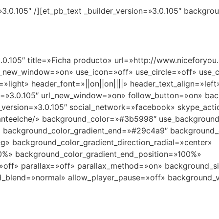
=»3.0.105″ /][et_pb_text _builder_version=»3.0.105″ backgr
3.0.105″ title=»Ficha producto» url=»http://www.niceforyou.
rl_new_window=»on» use_icon=»off» use_circle=»off» use_
light» header_font=»||on||on||||» header_text_align=»left»
ion=»3.0.105″ url_new_window=»on» follow_button=»on» bac
r_version=»3.0.105″ social_network=»facebook» skype_acti
canteelche/» background_color=»#3b5998″ use_background
 background_color_gradient_end=»#29c4a9″ background_c
g» background_color_gradient_direction_radial=»center»
»0%» background_color_gradient_end_position=»100%»
»off» parallax=»off» parallax_method=»on» background_s
_blend=»normal» allow_player_pause=»off» background_v