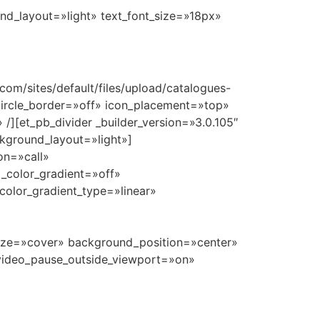
ound_layout=»light» text_font_size=»18px»
com/sites/default/files/upload/catalogues-
circle_border=»off» icon_placement=»top»
 /][et_pb_divider _builder_version=»3.0.105″
kground_layout=»light»]
on=»call»
_color_gradient=»off»
olor_gradient_type=»linear»
ize=»cover» background_position=»center»
ideo_pause_outside_viewport=»on»