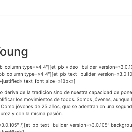
66 67 01 51
Inicio
Conócenos
Servicios
Contacto
Young
pb_column type=»4_4″][et_pb_video _builder_version=»3.0.
pb_column type=»4_4″][et_pb_text _builder_version=»3.0.1
justified» text_font_size=»18px»]
deriva de la tradición sino de nuestra capacidad de poner e
mplificar los movimientos de todos. Somos jóvenes, aunque
 Como jóvenes de 25 años, que se adentran en una segund
durez y con la misma pasión.
=»3.0.105″ /][et_pb_text _builder_version=»3.0.105″ backgr
justified»]