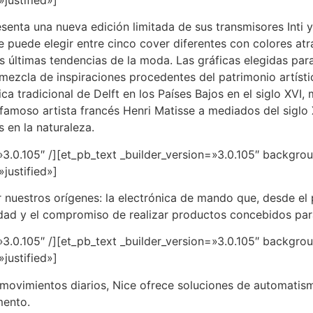
senta una nueva edición limitada de sus transmisores Inti 
 puede elegir entre cinco cover diferentes con colores atr
 últimas tendencias de la moda. Las gráficas elegidas para
la mezcla de inspiraciones procedentes del patrimonio artíst
a tradicional de Delft en los Países Bajos en el siglo XVI,
l famoso artista francés Henri Matisse a mediados del siglo 
 en la naturaleza.
=»3.0.105″ /][et_pb_text _builder_version=»3.0.105″ backgr
justified»]
 nuestros orígenes: la electrónica de mando que, desde el pr
vidad y el compromiso de realizar productos concebidos para
=»3.0.105″ /][et_pb_text _builder_version=»3.0.105″ backgr
justified»]
os movimientos diarios, Nice ofrece soluciones de automatis
mento.