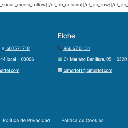
_social_media_follow][/et_pb_column][/et_pb_row][/et_pb_
Elche
|
607571718
966 67 01 51
44 local – 03006
C/ Mariano Benlliure, 85 – 0320
ertel.com
cimertel1@cimertel.com
Política de Privacidad
Política de Cookies