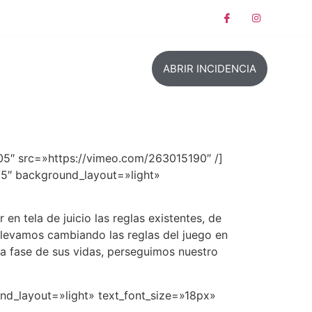
ABRIR INCIDENCIA
105″ src=»https://vimeo.com/263015190″ /]
05″ background_layout=»light»
n tela de juicio las reglas existentes, de
 llevamos cambiando las reglas del juego en
a fase de sus vidas, perseguimos nuestro
ound_layout=»light» text_font_size=»18px»