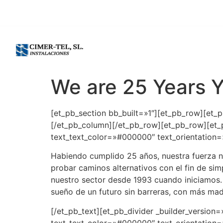
965 12 57 50
-
607 57 17 18
|
9
We are 25 Years 
[et_pb_section bb_built=»1″][et_pb_row][et_
[/et_pb_column][/et_pb_row][et_pb_row][et_
text_text_color=»#000000″ text_orientation=»
Habiendo cumplido 25 años, nuestra fuerza no 
probar caminos alternativos con el fin de si
nuestro sector desde 1993 cuando iniciamos.
sueño de un futuro sin barreras, con más ma
[/et_pb_text][et_pb_divider _builder_version
text_text_color=»#000000″ text_orientation=»