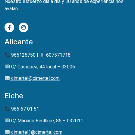
Nuestro esfuerzo día a día y 30 años de experiencia nos
avalan.
Alicante
965125750
|
607571718
C/ Casiopea, 44 local – 03006
cimertel@cimertel.com
Elche
966 67 01 51
C/ Mariano Benlliure, 85 – 032011
cimertel1@cimertel.com