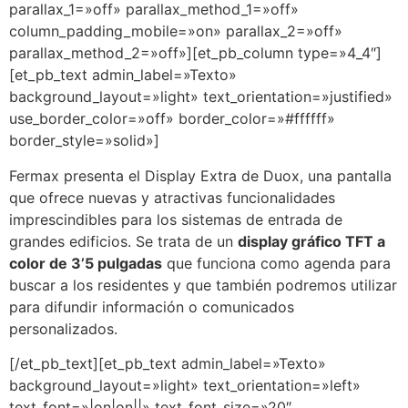
parallax_1=»off» parallax_method_1=»off»
column_padding_mobile=»on» parallax_2=»off»
parallax_method_2=»off»][et_pb_column type=»4_4″]
[et_pb_text admin_label=»Texto»
background_layout=»light» text_orientation=»justified»
use_border_color=»off» border_color=»#ffffff»
border_style=»solid»]
Fermax presenta el Display Extra de Duox, una pantalla
que ofrece nuevas y atractivas funcionalidades
imprescindibles para los sistemas de entrada de
grandes edificios. Se trata de un
display gráfico TFT a
color de 3’5 pulgadas
que funciona como agenda para
buscar a los residentes y que también podremos utilizar
para difundir información o comunicados
personalizados.
[/et_pb_text][et_pb_text admin_label=»Texto»
background_layout=»light» text_orientation=»left»
text_font=»|on|on||» text_font_size=»20″