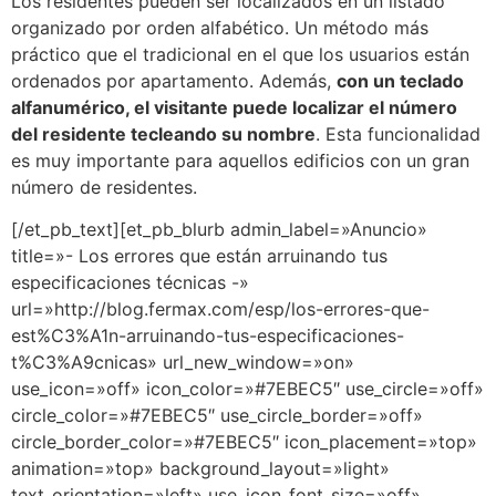
Los residentes pueden ser localizados en un listado
organizado por orden alfabético. Un método más
práctico que el tradicional en el que los usuarios están
ordenados por apartamento. Además,
con un teclado
alfanumérico, el visitante puede localizar el número
del residente tecleando su nombre
. Esta funcionalidad
es muy importante para aquellos edificios con un gran
número de residentes.
[/et_pb_text][et_pb_blurb admin_label=»Anuncio»
title=»- Los errores que están arruinando tus
especificaciones técnicas -»
url=»http://blog.fermax.com/esp/los-errores-que-
est%C3%A1n-arruinando-tus-especificaciones-
t%C3%A9cnicas» url_new_window=»on»
use_icon=»off» icon_color=»#7EBEC5″ use_circle=»off»
circle_color=»#7EBEC5″ use_circle_border=»off»
circle_border_color=»#7EBEC5″ icon_placement=»top»
animation=»top» background_layout=»light»
text_orientation=»left» use_icon_font_size=»off»