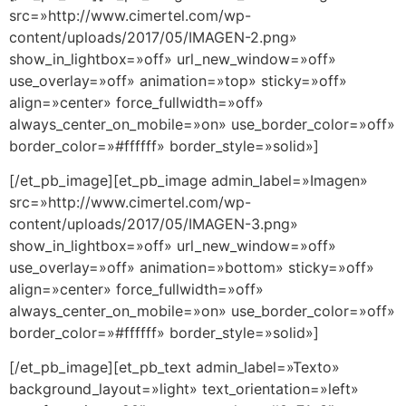
src=»http://www.cimertel.com/wp-
content/uploads/2017/05/IMAGEN-2.png»
show_in_lightbox=»off» url_new_window=»off»
use_overlay=»off» animation=»top» sticky=»off»
align=»center» force_fullwidth=»off»
always_center_on_mobile=»on» use_border_color=»off»
border_color=»#ffffff» border_style=»solid»]
[/et_pb_image][et_pb_image admin_label=»Imagen»
src=»http://www.cimertel.com/wp-
content/uploads/2017/05/IMAGEN-3.png»
show_in_lightbox=»off» url_new_window=»off»
use_overlay=»off» animation=»bottom» sticky=»off»
align=»center» force_fullwidth=»off»
always_center_on_mobile=»on» use_border_color=»off»
border_color=»#ffffff» border_style=»solid»]
[/et_pb_image][et_pb_text admin_label=»Texto»
background_layout=»light» text_orientation=»left»