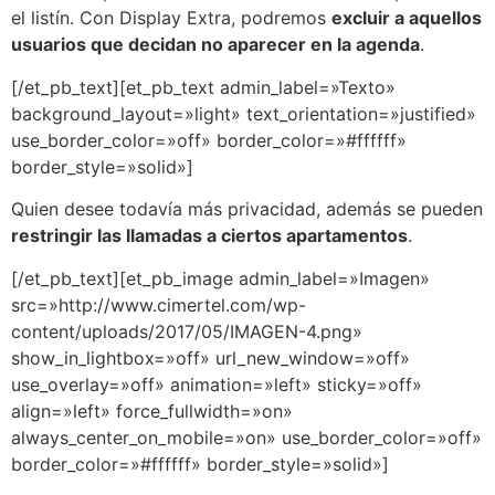
el listín. Con Display Extra, podremos
excluir a aquellos
usuarios que decidan no aparecer en la agenda
.
[/et_pb_text][et_pb_text admin_label=»Texto»
background_layout=»light» text_orientation=»justified»
use_border_color=»off» border_color=»#ffffff»
border_style=»solid»]
Quien desee todavía más privacidad, además se pueden
restringir las llamadas a ciertos apartamentos
.
[/et_pb_text][et_pb_image admin_label=»Imagen»
src=»http://www.cimertel.com/wp-
content/uploads/2017/05/IMAGEN-4.png»
show_in_lightbox=»off» url_new_window=»off»
use_overlay=»off» animation=»left» sticky=»off»
align=»left» force_fullwidth=»on»
always_center_on_mobile=»on» use_border_color=»off»
border_color=»#ffffff» border_style=»solid»]